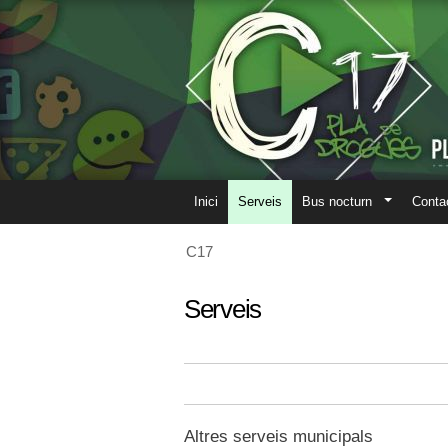
Inici
Serveis
Bus nocturn
Conta
C17
Serveis
Altres serveis municipals