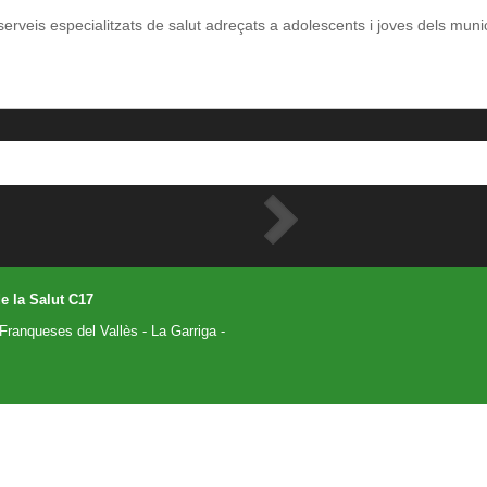
erveis especialitzats de salut adreçats a adolescents i joves dels munici
e la Salut C17
Franqueses del Vallès - La Garriga -