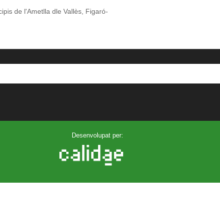
pis de l'Ametlla dle Vallès, Figaró-
Desenvolupat per: